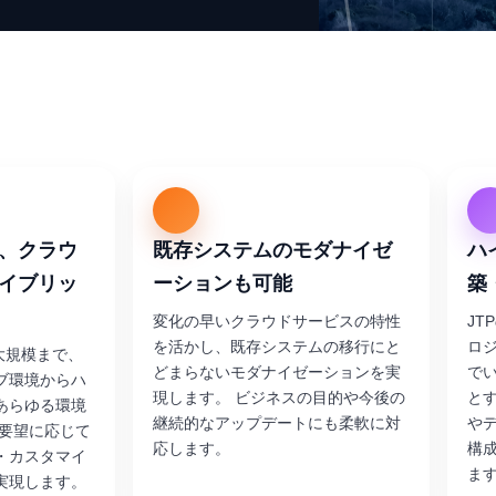
、クラウ
既存システムのモダナイゼ
ハ
イブリッ
ーションも可能
築
変化の早いクラウドサービスの特性
JT
を活かし、既存システムの移行にと
ロ
ら大規模まで、
どまらないモダナイゼーションを実
でい
ブ環境からハ
現します。 ビジネスの目的や今後の
と
あらゆる環境
継続的なアップデートにも柔軟に対
や
ご要望に応じて
応します。
構
・カスタマイ
ま
実現します。