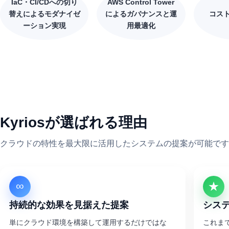
IaC・CI/CDへの切り
AWS Control Tower
替えによるモダナイゼ
によるガバナンスと運
コス
ーション実現
用最適化
Kyriosが選ばれる理由
クラウドの特性を最大限に活用したシステムの提案が可能です
∞
★
持続的な効果を見据えた提案
シス
単にクラウド環境を構築して運用するだけではな
これま