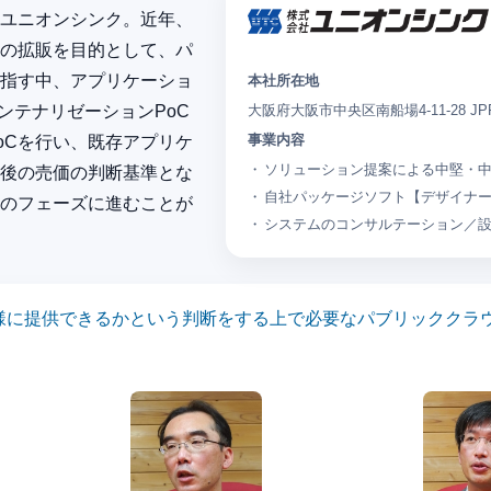
ユニオンシンク。近年、
の拡販を目的として、パ
指す中、アプリケーショ
本社所在地
大阪府大阪市中央区南船場4-11-28 J
ンテナリゼーションPoC
事業内容
oCを行い、既存アプリケ
ソリューション提案による中堅・
後の売価の判断基準とな
自社パッケージソフト【デザイナ
のフェーズに進むことが
システムのコンサルテーション／
様に提供できるかという判断をする上で必要なパブリッククラ